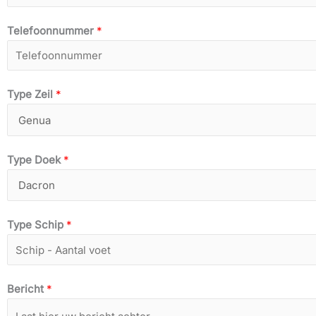
n
e
Telefoonnummer
*
a
r
a
n
m
a
a
Type Zeil
*
m
Type Doek
*
Type Schip
*
Bericht
*