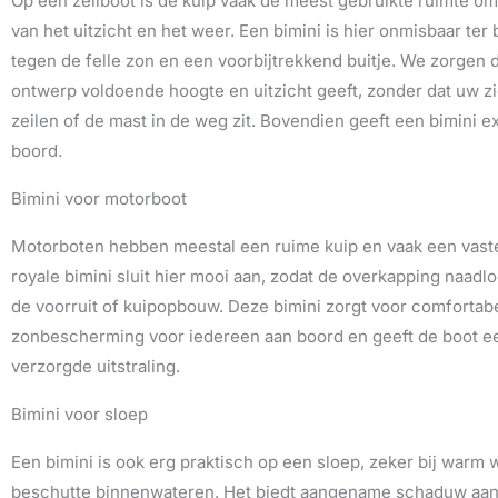
Op een zeilboot is de kuip vaak de meest gebruikte ruimte om
van het uitzicht en het weer. Een bimini is hier onmisbaar te
tegen de felle zon en een voorbijtrekkend buitje. We zorgen d
ontwerp voldoende hoogte en uitzicht geeft, zonder dat uw z
zeilen of de mast in de weg zit. Bovendien geeft een bimini e
boord.
Bimini voor motorboot
Motorboten hebben meestal een ruime kuip en vaak een vaste
royale bimini sluit hier mooi aan, zodat de overkapping naadlo
de voorruit of kuipopbouw. Deze bimini zorgt voor comfortab
zonbescherming voor iedereen aan boord en geeft de boot ee
verzorgde uitstraling.
Bimini voor sloep
Een bimini is ook erg praktisch op een sloep, zeker bij warm 
beschutte binnenwateren. Het biedt aangename schaduw aan