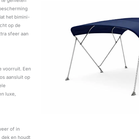
 te genieten
r bescherming
at het bimini-
icht op de
xtra sfeer aan
 voorruit. Een
os aansluit op
ele
n luxe,
weer of in
 dek en houdt