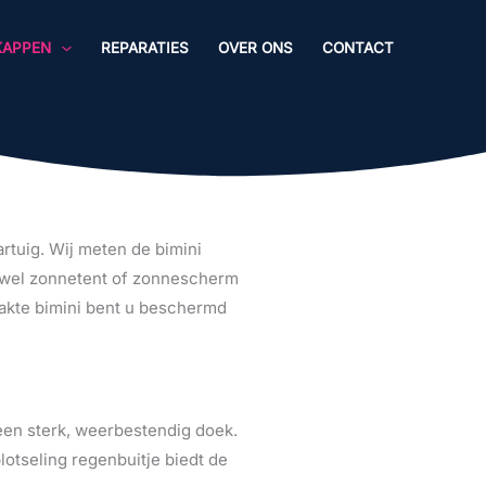
KAPPEN
REPARATIES
OVER ONS
CONTACT
rtuig. Wij meten de bimini
ok wel zonnetent of zonnescherm
akte bimini bent u beschermd
een sterk, weerbestendig doek.
plotseling regenbuitje biedt de