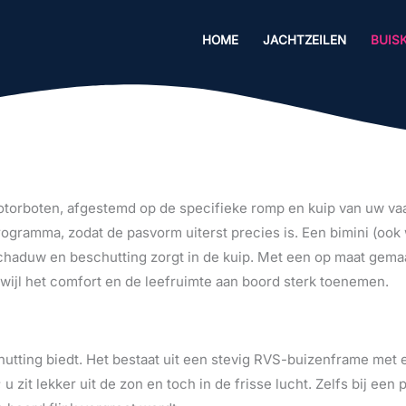
HOME
JACHTZEILEN
BUIS
motorboten, afgestemd op de specifieke romp en kuip van uw vaa
programma, zodat de pasvorm uiterst precies is. Een bimini (o
chaduw en beschutting zorgt in de kuip. Met een op maat gema
erwijl het comfort en de leefruimte aan boord sterk toenemen.
utting biedt. Het bestaat uit een stevig RVS-buizenframe met 
zit lekker uit de zon en toch in de frisse lucht. Zelfs bij een 